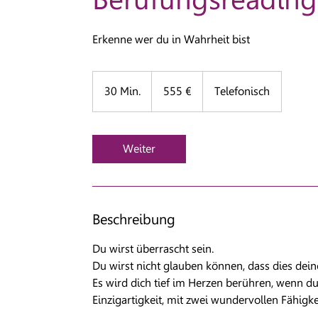
Erkenne wer du in Wahrheit bist
555
Euro
30 Min.
3
555 €
Telefonisch
0
M
i
Weiter
n
.
Beschreibung
Du wirst überrascht sein.
Du wirst nicht glauben können, dass dies dein
Es wird dich tief im Herzen berühren, wenn d
Einzigartigkeit, mit zwei wundervollen Fähigk