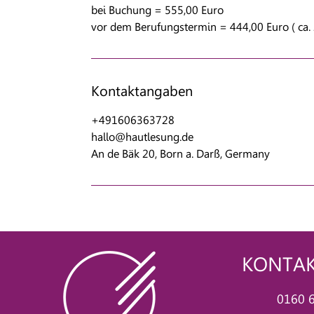
bei Buchung = 555,00 Euro
Kontaktangaben
+491606363728
hallo@hautlesung.de
An de Bäk 20, Born a. Darß, Germany
KONTA
0160 