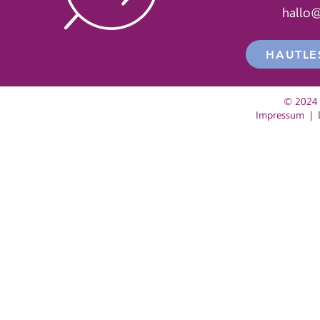
hallo
HAUTLE
© 2024 
Impressum
|