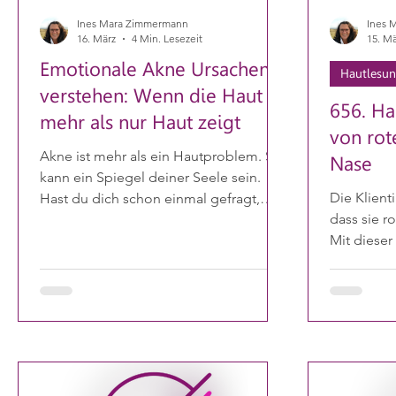
Ines Mara Zimmermann
Ines 
16. März
4 Min. Lesezeit
15. Mä
Emotionale Akne Ursachen
Hautlesu
verstehen: Wenn die Haut
656. Ha
mehr als nur Haut zeigt
von rot
Akne ist mehr als ein Hautproblem. Sie
Nase
kann ein Spiegel deiner Seele sein.
Die Klient
Hast du dich schon einmal gefragt,
dass sie r
warum trotz aller Pflege die Pickel
Mit dieser 
immer wiederkommen? Vielleicht liegt
Energiefel
die Antwort nicht nur in Cremes oder
ganze Zeit 
Ernährung, sondern tief in deinem
brauchte ni
Inneren verborgen. In diesem Beitrag
zuzuhören 
nehme ich dich mit auf eine Reise - zu
lassen. Da
den emotionalen Akne Ursachen.
zeigte, war
Gemeinsam entdecken wir, wie
dritte Aug
Gefühle und Haut zusammenhängen