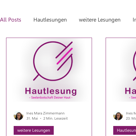
All Posts
Hautlesungen
weitere Lesungen
I
Blutschwämmchen
Brennen / Juckreiz
Ekz
Hautpilz
Muttermal
Neurodermitis
Pi
Schuppenflechte
Warzen
Nesselsucht / Urt
Ines Mara Zimmermann
Ines 
31. Mai
2 Min. Lesezeit
23. Ma
weitere Lesungen
Hautlesu