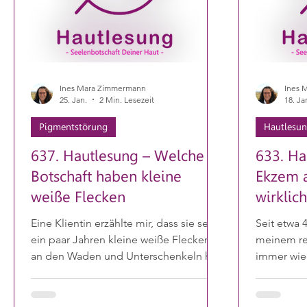
sich zuerst l
Ines Mara Zimmermann
Ines 
25. Jan.
2 Min. Lesezeit
18. Ja
Pigmentstörung
Hautlesu
637. Hautlesung – Welche
633. Ha
Botschaft haben kleine
Ekzem 
weiße Flecken
wirklich
Eine Klientin erzählte mir, dass sie seit
Seit etwa 
ein paar Jahren kleine weiße Flecken
meinem re
an den Waden und Unterschenkeln hat.
immer wied
Die Haut dort schuppt, und in letzter
am Telefon
Zeit wird es immer schlimmer,
Ekzems am 
mittlerweile sind sogar die Arme
ihr Energi