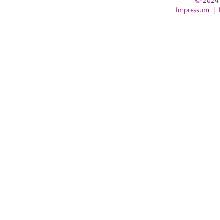
© 2024 
Impressum
|