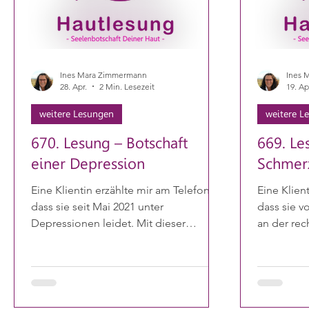
Ines Mara Zimmermann
Ines 
28. Apr.
2 Min. Lesezeit
19. Ap
weitere Lesungen
weitere L
670. Lesung – Botschaft
669. Le
einer Depression
Schmer
Eine Klientin erzählte mir am Telefon,
Eine Klien
dass sie seit Mai 2021 unter
dass sie v
Depressionen leidet. Mit dieser
an der rec
Information tauchte ich in ihr
und immer
Energiefeld ein. Die erste Botschaft,
OP-Narbe 
die sich zeigte, war das Thema
es zu eine
Selbstwertgefühl. In mir stieg eine tiefe
kann sie i
Traurigkeit auf, die sich zunächst lösen
bewegen u