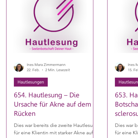
hier schw
und wie du deinem inneren
durften. 
Gleichgewicht näherkommen kannst
Herzebene 
Ines Mara Zimmermann
Ines 
22. Feb.
2 Min. Lesezeit
15. Fe
Hautlesungen
Hautlesu
654. Hautlesung – Die
653. Ha
Ursache für Akne auf dem
Botscha
Rücken
scleros
Dies war bereits die zweite Hautlesung
Dies war b
für eine Klientin mit starker Akne auf
für eine Kl