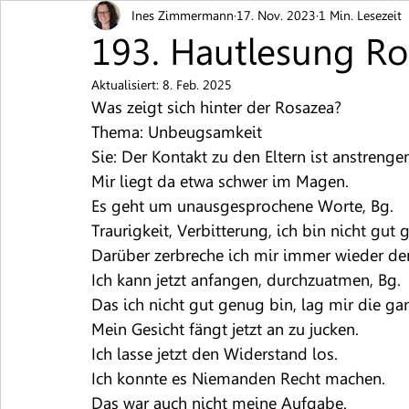
Ines Zimmermann
17. Nov. 2023
1 Min. Lesezeit
Blutschwämmchen
Brennen / Juckreiz
Ekz
193. Hautlesung Ro
Aktualisiert:
8. Feb. 2025
Hautpilz
Muttermal
Neurodermitis
Pi
Was zeigt sich hinter der Rosazea?
Thema: Unbeugsamkeit
Sie: Der Kontakt zu den Eltern ist anstrenge
Schuppenflechte
Warzen
Nesselsucht / Urt
Mir liegt da etwa schwer im Magen.
Es geht um unausgesprochene Worte, Bg.
Traurigkeit, Verbitterung, ich bin nicht gut 
Darüber zerbreche ich mir immer wieder de
Ich kann jetzt anfangen, durchzuatmen, Bg.
Das ich nicht gut genug bin, lag mir die g
Mein Gesicht fängt jetzt an zu jucken.
Ich lasse jetzt den Widerstand los.
Ich konnte es Niemanden Recht machen.
Das war auch nicht meine Aufgabe.