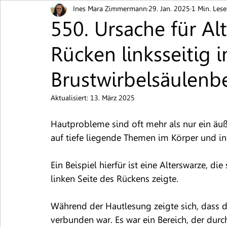
Ines Mara Zimmermann
29. Jan. 2025
1 Min. Lese
Blutschwämmchen
Brennen / Juckreiz
Ekz
550. Ursache für Al
Rücken linksseitig 
Hautpilz
Muttermal
Neurodermitis
Pi
Brustwirbelsäulenb
Schuppenflechte
Warzen
Nesselsucht / Urt
Aktualisiert:
13. März 2025
Hautprobleme sind oft mehr als nur ein äuß
auf tiefe liegende Themen im Körper und in
Ein Beispiel hierfür ist eine Alterswarze, die
linken Seite des Rückens zeigte.
Während der Hautlesung zeigte sich, dass 
verbunden war. Es war ein Bereich, der durc