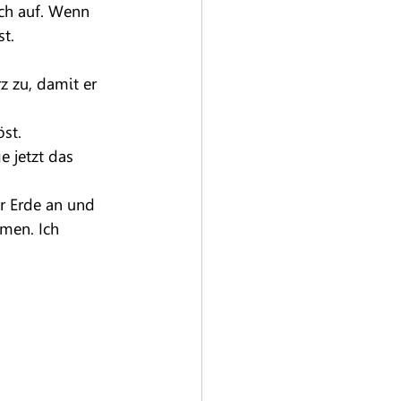
ch auf. Wenn 
t. 
z zu, damit er 
st. 
e jetzt das 
er Erde an und 
men. Ich 