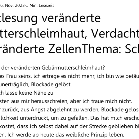
6. Nov. 2023
1 Min. Lesezeit
nen / Juckreiz
Ekzeme
Finger- und Zehnägel
tlesung veränderte
terschleimhaut, Verdacht
Neurodermitis
Pigmentstörung
Rosazea
S
eränderte ZellenThema: S
n
Nesselsucht / Urtikaria
Autoimmunerkrankung
r der veränderten Gebärmutterschleimhaut?
 Frau seins, ich ertrage es nicht mehr, ich bin wie betäu
nerträglich, Blockade gelöst.
ch lasse keine Nähe zu.
ten aus mir herausschreien, aber ich traue mich nicht.
 zurück, aus Angst abgelehnt zu werden, Blockade gelöst
ichkeit unterdrückt, um zu gefallen. Das hat mich erschö
kostet, dass ich selbst dabei auf der Strecke geblieben bi
n. Ich werde ab heute das weibliche Prinzip leben.