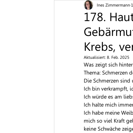
Ines Zimmermann
1
Blutschwämmchen
Bren
178. Hau
Gebärmut
Hautpilz
Muttermal
Krebs, v
Schuppenflechte
Warze
Aktualisiert:
8. Feb. 2025
Was zeigt sich hinte
Thema: Schmerzen des
Die Schmerzen sind u
Ich bin verkrampft, i
Ich würde es am liebs
Ich halte mich immer
Ich habe meine Weibl
mich so viel Kraft ge
keine Schwäche zeige