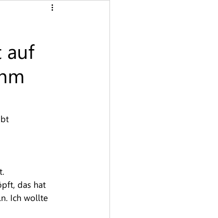
Gebärmutter
Haare
 auf
chleimhäute
chm
Lichen sclerosus
bt 
. 
pft, das hat 
n. Ich wollte 