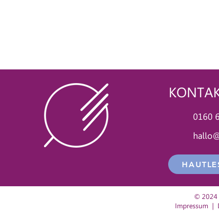
KONTA
0160 
hallo
HAUTLE
© 2024 
Impressum
|