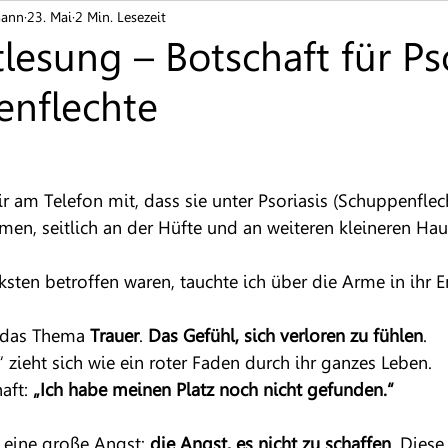
mann
23. Mai
2 Min. Lesezeit
nen / Juckreiz
Ekzeme
Finger- und Zehnägel
lesung – Botschaft für Pso
enflechte
Neurodermitis
Pigmentstörung
Rosazea
S
n
Nesselsucht / Urtikaria
Autoimmunerkrankung
mir am Telefon mit, dass sie unter Psoriasis (Schuppenflech
men, seitlich an der Hüfte und an weiteren kleineren Haut
sten betroffen waren, tauchte ich über die Arme in ihr En
 das Thema 
Trauer
. 
Das Gefühl, sich verloren zu fühlen
. 
 zieht sich wie ein roter Faden durch ihr ganzes Leben.
aft:
 „Ich habe meinen Platz noch nicht gefunden.“
 eine große Angst: 
die Angst, es nicht zu schaffen
. Diese