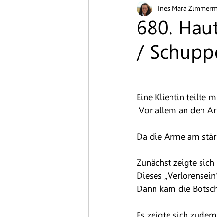
Ines Mara Zimmer
Blutschwämmchen
Bren
680. Haut
/ Schupp
Hautpilz
Muttermal
Schuppenflechte
Warze
Eine Klientin teilte 
 Vor allem an den Ar
Da die Arme am stärk
Zunächst zeigte sich
Dieses „Verlorensein“
Dann kam die Botsch
Es zeigte sich zudem