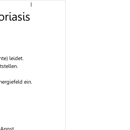
Gebärmutter
Haare
riasis
chleimhäute
Lichen sclerosus
te) leidet. 
stellen.
ergiefeld ein.
 Angst 