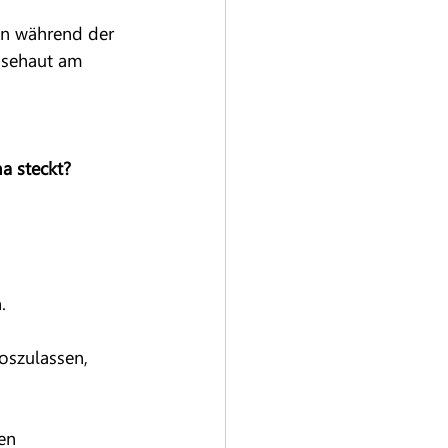
on während der 
nsehaut am 
 
a steckt?
.
loszulassen,
en 