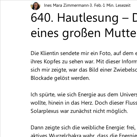
Ines Mara Zimmermann
3. Feb.
1 Min. Lesezeit
Blutschwämmchen
Brennen / Juckreiz
Ekz
640. Hautlesung – D
eines großen Mutte
Hautpilz
Muttermal
Neurodermitis
Pi
Die Klientin sendete mir ein Foto, auf dem 
Schuppenflechte
Warzen
Nesselsucht / Urt
ihres Kopfes zu sehen war. Mit dieser Inform
sich mir zeigte, war das Bild einer Zwiebelsc
Blockade gelöst werden.
Ich spürte, wie sich Energie aus dem Univ
wollte, hinein in das Herz. Doch dieser Flu
Solarplexus war zunächst nicht möglich.
Dann zeigte sich die weibliche Energie: frei,
aktives Wurzelchakra wahr, dass die Energie 