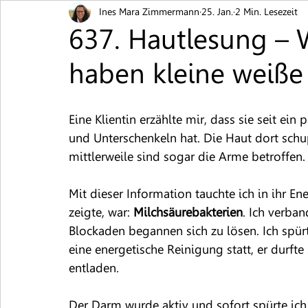
Ines Mara Zimmermann
25. Jan.
2 Min. Lesezeit
Blutschwämmchen
Brennen / Juckreiz
Ekz
637. Hautlesung – 
haben kleine weiße
Hautpilz
Muttermal
Neurodermitis
Pi
Eine Klientin erzählte mir, dass sie seit ei
Schuppenflechte
Warzen
Nesselsucht / Urt
und Unterschenkeln hat. Die Haut dort schup
mittlerweile sind sogar die Arme betroffen.
Mit dieser Information tauchte ich in ihr Ene
zeigte, war:
 Milchsäurebakterien
. Ich verba
Blockaden begannen sich zu lösen. Ich spür
eine energetische Reinigung statt, er durft
entladen.
Der Darm wurde aktiv und sofort spürte ich